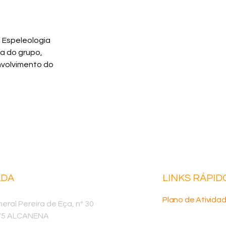
 Espeleologia
ia do grupo,
nvolvimento do
DA
LINKS RÁPID
Plano de Ativida
eral Pereira de Eça, nº 30
75 ALCANENA