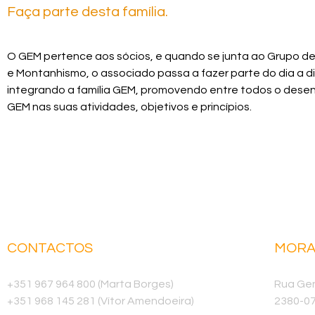
Faça parte desta família.
O GEM pertence aos sócios, e quando se junta ao Grupo de
e Montanhismo, o associado passa a fazer parte do dia a d
integrando a família GEM, promovendo entre todos o dese
GEM nas suas atividades, objetivos e princípios.
CONTACTOS
MORA
Telemóvel
Sede
+351 967 964 800 (Marta Borges)
Rua Gen
+351 968 145 281 (Vítor Amendoeira)
2380-0