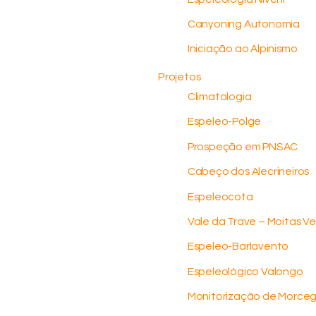
Canyoning Autonomia
Iniciação ao Alpinismo
Projetos
Climatologia
Espeleo-Polge
Prospeção em PNSAC
Cabeço dos Alecrineiros
Espeleocota
Vale da Trave – Moitas V
Espeleo-Barlavento
Espeleológico Valongo
Monitorização de Morce