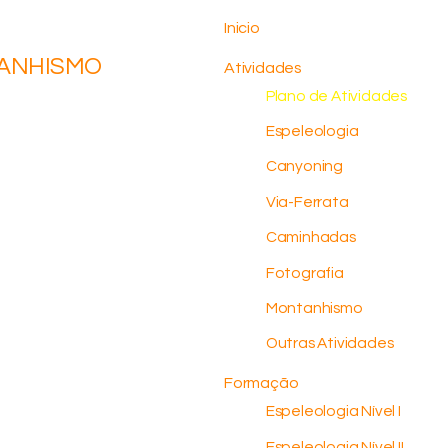
Inicio
TANHISMO
Atividades
Plano de Atividades
Espeleologia
Canyoning
Via-Ferrata
Caminhadas
Fotografia
Montanhismo
Outras Atividades
Formação
Espeleologia Nível I
Espeleologia Nível II