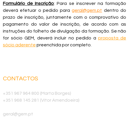
Formulário de Inscrição
: Para se inscrever na formação
deverá efetuar o pedido para
geral@gem.pt
dentro do
prazo de inscrição, juntamente com o comprovativo do
pagamento do valor de inscrição, de acordo com as
instruções do folheto de divulgação da formação. Se não
for sócio GEM, deverá incluir no pedido a
proposta de
sócio aderente
preenchida por completo.
CONTACTOS
Telemóvel
+351 967 964 800 (Marta Borges)
+351 968 145 281 (Vítor Amendoeira)
E-mail
geral@gem.pt