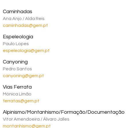
Caminhadas
Ana Anjo / Alda Reis
caminhadas@gem.pt
Espeleologia
Paulo Lopes
espeleologia@gem.pt
Canyoning
Pedro Santos
canyoning@gem.pt
Vias Ferrata
Mónica Limão
ferratas@gem.pt
Alpinismo/Montanhismo/Formação/Documentação
Vitor Amendoeira / Álvaro Jalles
montanhismo@gem.pt