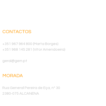
CONTACTOS
Telemóvel
+351 967 964 800 (Marta Borges)
+351 968 145 281 (Vítor Amendoeira)
E-mail
geral@gem.pt
MORADA
Sede
Rua General Pereira de Eça, nº 30
2380-075 ALCANENA