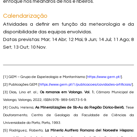
enfoque nos meandros de rios e ribeiros.
Calendarização
Atividades a definir em função da meteorologia e da
disponibilidade das equipas envolvidas.
Datas previstas: Mar; 14 Abr; 12 Mai; 9 Jun; 14 Jul; 11 Ago; 8
Set; 13 Out; 10 Nov.
[1] GEM – Grupo de Espeleologia e Montanhismo [
https://www.gem.pt/
].
[2] Publicações GEM [
https://www.gem.pt/1/publicacoes/cavidades-artificiais/
].
[3] Dias, Lino et. al.;
Os romanos em Valongo. Vol. 1
; Câmara Municipal de
Valongo; Valongo, 2022; ISBN:978- 989-54573-5-9.
[4] Couto, Helena;
As Mineralizações de Sb-Au da Região Dúrico-Beirã
, Tese
Doutoramento; Centro de Geologia da Faculdade de Ciências da
Universidade do Porto; Porto, 1993.
[5] Rodríguez, Roberto;
La Minería Aurífera Romana del Noroeste Hispano: