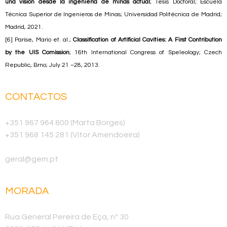
una visión desde la ingeniería de minas actual
; Tesis Doctoral; Escuela
Técnica Superior de Ingenieros de Minas; Universidad Politécnica de Madrid;
Madrid, 2021.
[6] Parise, Mario et. al.;
Classification of Artificial Cavities: A First Contribution
by the UIS Comission
; 16th International Congress of Speleology; Czech
Republic, Brno; July 21 –28, 2013.
CONTACTOS
Telemóvel
+351 967 964 800 (Marta Borges)
+351 968 145 281 (Vítor Amendoeira)
E-mail
geral@gem.pt
MORADA
Sede
Rua General Pereira de Eça, nº 30