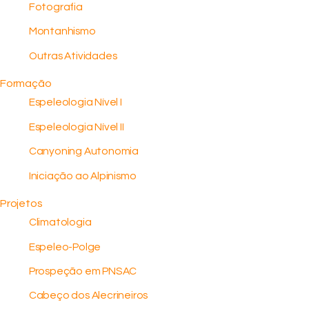
Fotografia
Montanhismo
Outras Atividades
Formação
Espeleologia Nível I
Espeleologia Nível II
Canyoning Autonomia
Iniciação ao Alpinismo
Projetos
Climatologia
Espeleo-Polge
Prospeção em PNSAC
Cabeço dos Alecrineiros