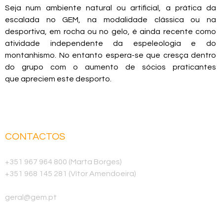
Seja num ambiente natural ou artificial, a prática da
escalada no GEM, na modalidade clássica ou na
desportiva, em rocha ou no gelo, é ainda recente como
atividade independente da espeleologia e do
montanhismo. No entanto espera-se que cresça dentro
do grupo com o aumento de sócios praticantes
que apreciem este desporto.
CONTACTOS
Telemóvel
+351 967 964 800 (Marta Borges)
+351 968 145 281 (Vítor Amendoeira)
E-mail
geral@gem.pt