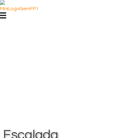
GEM - GRUPO DE ESPELEOLOGIA E MONTANHISMO
Grupo de Espeleologia e Montanhismo
Escalada