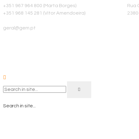
+351 967 964 800 (Marta Borges)
Rua G
+351 968 145 281 (Vítor Amendoeira)
2380
E-mail
geral@gem.pt
Search in site...