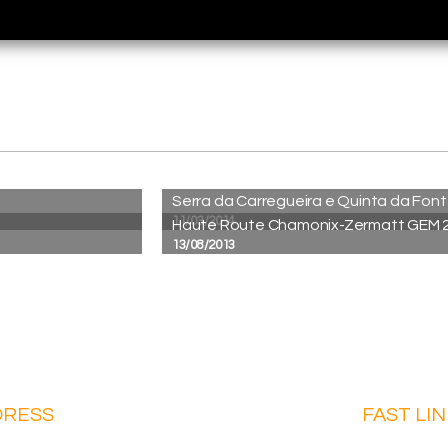
Serra da Carregueira e Quinta da Fonte
11/03/2014
Haute Route Chamonix-Zermatt GEM 
13/08/2013
DRESS
FAST LI
dquarters