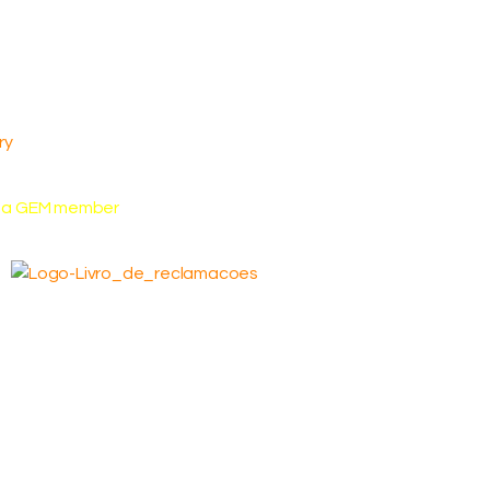
ry
e a GEM member