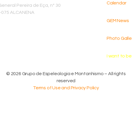
Calendar
eneral Pereira de Eça, nº 30
-075 ALCANENA
GEM News
Photo Galle
I want to b
©
2026
Grupo de Espeleologia e Montanhismo – All rights
reserved
Terms of Use and Privacy Policy